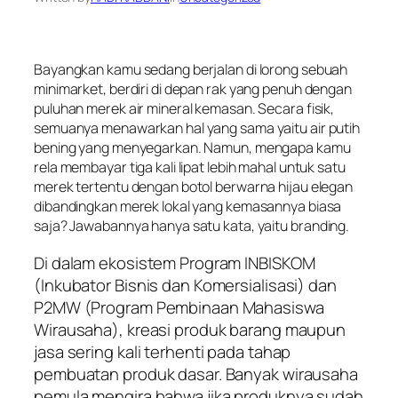
Bayangkan kamu sedang berjalan di lorong sebuah
minimarket, berdiri di depan rak yang penuh dengan
puluhan merek air mineral kemasan. Secara fisik,
semuanya menawarkan hal yang sama yaitu air putih
bening yang menyegarkan. Namun, mengapa kamu
rela membayar tiga kali lipat lebih mahal untuk satu
merek tertentu dengan botol berwarna hijau elegan
dibandingkan merek lokal yang kemasannya biasa
saja? Jawabannya hanya satu kata, yaitu
branding
.
Di dalam ekosistem Program INBISKOM
(Inkubator Bisnis dan Komersialisasi) dan
P2MW (Program Pembinaan Mahasiswa
Wirausaha), kreasi produk barang maupun
jasa sering kali terhenti pada tahap
pembuatan produk dasar. Banyak wirausaha
pemula mengira bahwa jika produknya sudah