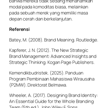
bahwa mereka tidak sedang menanamkan
modal pada komoditas biasa, melainkan
pada sebuah merek yang memiliki masa
depan cerah dan berkelanjutan.
Referensi
Batey, M. (2008).
Brand Meaning
. Routledge.
Kapferer, J. N. (2012).
The New Strategic
Brand Management: Advanced Insights and
Strategic Thinking
. Kogan Page Publishers.
Kemendikbudristek. (2025).
Panduan
Program Pembinaan Mahasiswa Wirausaha
(P2MW)
. Direktorat Belmawa.
Wheeler, A. (2017).
Designing Brand Identity:
An Essential Guide for the Whole Branding
Team
(5th ed.). John Wiley & Sons.