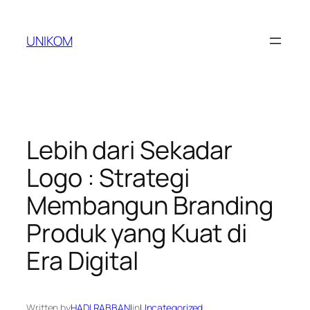
Skip
to
UNIKOM
content
Lebih dari Sekadar
Logo : Strategi
Membangun Branding
Produk yang Kuat di
Era Digital
Written by
HADI RABBANI
in
Uncategorized