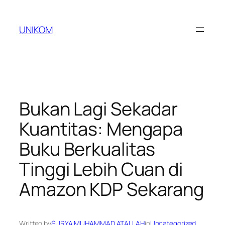
Skip
to
UNIKOM
content
Bukan Lagi Sekadar
Kuantitas: Mengapa
Buku Berkualitas
Tinggi Lebih Cuan di
Amazon KDP Sekarang
Written by
SURYA MUHAMMAD ATALLAH
in
Uncategorized