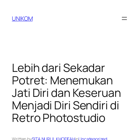
Skip
to
UNIKOM
content
Lebih dari Sekadar
Potret: Menemukan
Jati Diri dan Keseruan
Menjadi Diri Sendiri di
Retro Photostudio
Written by
SITA NURUL KHOFIFAH
in
Uncategorized