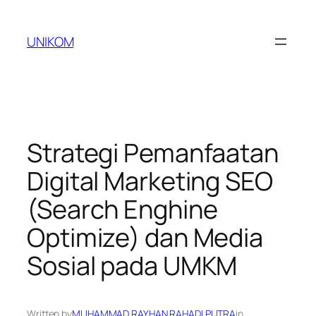
Skip
to
UNIKOM
content
Strategi Pemanfaatan
Digital Marketing SEO
(Search Enghine
Optimize) dan Media
Sosial pada UMKM
Written by
MUHAMMAD RAYHAN RAHADI PUTRA
in