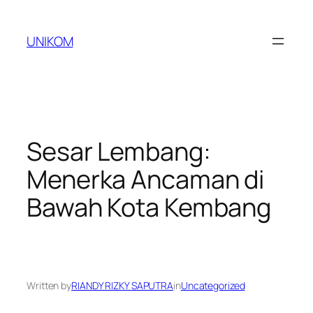
Skip
to
UNIKOM
content
Sesar Lembang:
Menerka Ancaman di
Bawah Kota Kembang
Written by
RIANDY RIZKY SAPUTRA
in
Uncategorized