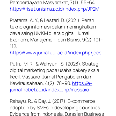
Pemberdayaan Masyarakat, 7
(1), 55–64.
https://riset.unisma.ac.id/index.php/JP2M
Pratama, A. Y., & Lestari, D. (2021). Peran
teknologi informasi dalam meningkatkan
daya saing UMKM di era digital.
Jurnal
Ekonomi, Manajemen, dan Bisnis, 9
(2), 101–
112.
https://www.jurnal.uui.ac.id/index.php/jecs
Putra, M. R., & Wahyuni, S. (2023). Strategi
digital marketing pada usaha bakery skala
kecil.
Massaro: Jurnal Pengabdian dan
Kewirausahaan, 4
(2), 78–90.
https://e-
jurnal.nobel.ac.id/index.php/massaro
Rahayu, R., & Day, J. (2017). E-commerce
adoption by SMEs in developing countries:
Evidence from Indonesia.
Eurasian Business