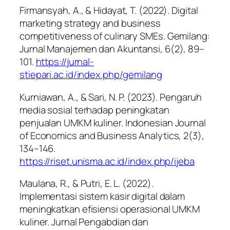
Firmansyah, A., & Hidayat, T. (2022). Digital
marketing strategy and business
competitiveness of culinary SMEs.
Gemilang:
Jurnal Manajemen dan Akuntansi, 6
(2), 89–
101.
https://jurnal-
stiepari.ac.id/index.php/gemilang
Kurniawan, A., & Sari, N. P. (2023). Pengaruh
media sosial terhadap peningkatan
penjualan UMKM kuliner.
Indonesian Journal
of Economics and Business Analytics, 2
(3),
134–146.
https://riset.unisma.ac.id/index.php/ijeba
Maulana, R., & Putri, E. L. (2022).
Implementasi sistem kasir digital dalam
meningkatkan efisiensi operasional UMKM
kuliner.
Jurnal Pengabdian dan