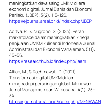
meningkatkan daya saing UMKM di era
ekonomi digital.
Jurnal Bisnis dan Ekonomi
Perilaku (JBEP), 3
(2), 115–126.
https://ejournal.areai.or.id/index.php/JBEP
Aditya, R., & Nugroho, S. (2023). Peran
marketplace dalam meningkatkan kinerja
penjualan UMKM kuliner di Indonesia.
Jurnal
Administrasi dan Ekonomi Manajemen, 5
(1),
45–56.
https://researchhub.id/index.php/jaem
Alfian, M., & Rachmawati, D. (2021).
Transformasi digital UMKM dalam
menghadapi persaingan global.
Menawan:
Jurnal Manajemen dan Wirausaha, 4
(1), 23–
34.
https://journal.areai.or.id/index.php/MENAWAN