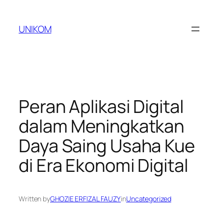
Skip
to
UNIKOM
content
Peran Aplikasi Digital
dalam Meningkatkan
Daya Saing Usaha Kue
di Era Ekonomi Digital
Written by
GHOZIE ERFIZAL FAUZY
in
Uncategorized