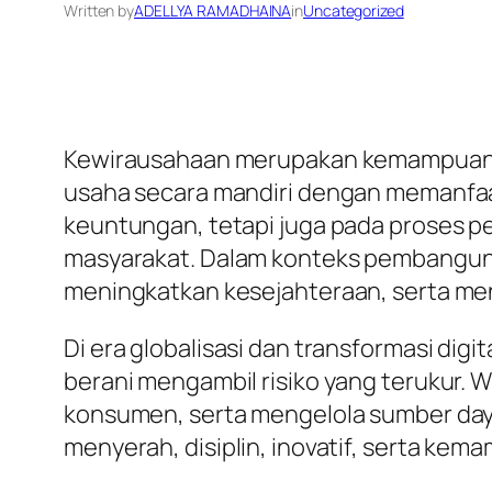
Written by
ADELLYA RAMADHAINA
in
Uncategorized
Kewirausahaan merupakan kemampuan 
usaha secara mandiri dengan memanfaa
keuntungan, tetapi juga pada proses pe
masyarakat. Dalam konteks pembanguna
meningkatkan kesejahteraan, serta m
Di era globalisasi dan transformasi digi
berani mengambil risiko yang terukur
konsumen, serta mengelola sumber daya 
menyerah, disiplin, inovatif, serta k