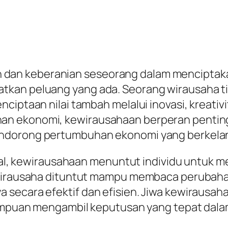
dan keberanian seseorang dalam menciptak
tkan peluang yang ada. Seorang wirausaha ti
nciptaan nilai tambah melalui inovasi, kreati
n ekonomi, kewirausahaan berperan penting
endorong pertumbuhan ekonomi yang berkelan
tal, kewirausahaan menuntut individu untuk memi
. Wirausaha dituntut mampu membaca peruba
secara efektif dan efisien. Jiwa kewirausaha
emampuan mengambil keputusan yang tepat da