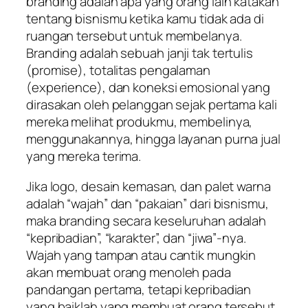
branding
adalah apa yang orang lain katakan
tentang bisnismu ketika kamu tidak ada di
ruangan tersebut untuk membelanya.
Branding
adalah sebuah janji tak tertulis
(
promise
), totalitas pengalaman
(
experience
), dan koneksi emosional yang
dirasakan oleh pelanggan sejak pertama kali
mereka melihat produkmu, membelinya,
menggunakannya, hingga layanan purna jual
yang mereka terima.
Jika logo, desain kemasan, dan palet warna
adalah “wajah” dan “pakaian” dari bisnismu,
maka
branding
secara keseluruhan adalah
“kepribadian”, “karakter”, dan “jiwa”-nya.
Wajah yang tampan atau cantik mungkin
akan membuat orang menoleh pada
pandangan pertama, tetapi kepribadian
yang baiklah yang membuat orang tersebut